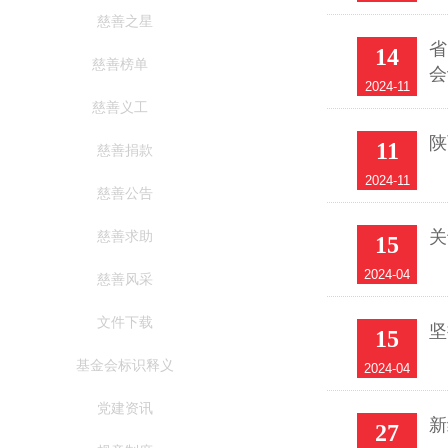
慈善之星
省
14
慈善榜单
会
2024-11
慈善义工
陕
11
慈善捐款
2024-11
慈善公告
关
慈善求助
15
2024-04
慈善风采
文件下载
坚
15
基金会标识释义
2024-04
党建资讯
新
27