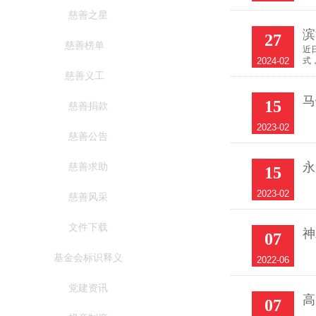
慈善之星
滨
27
慈善榜单
近
2024-02
式
慈善义工
马
15
慈善捐款
2023-02
慈善公告
永
慈善求助
15
2023-02
慈善风采
文件下载
神
07
基金会标识释义
2022-06
党建资讯
高
07