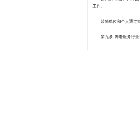
工作。
鼓励单位和个人通过
第九条 养老服务行
第十条 全社会应当
会风尚。引导老年人树立
广播、电视、报刊、
老年人的精神文化生活，
第十一条 县级以上
第十二条 设区的市
地制宜提出养老服务设施