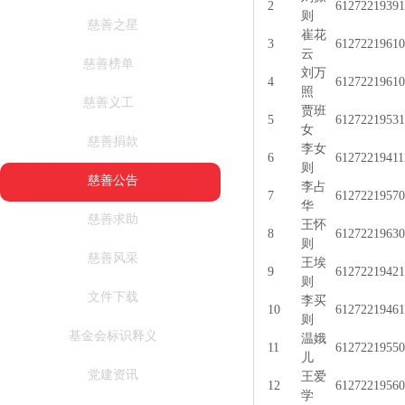
2
61272219391
则
慈善之星
崔花
3
61272219610
云
慈善榜单
刘万
4
61272219610
照
慈善义工
贾班
5
61272219531
女
慈善捐款
李女
6
61272219411
则
慈善公告
李占
7
61272219570
华
慈善求助
王怀
8
61272219630
则
慈善风采
王埃
9
61272219421
则
文件下载
李买
10
6127221946
则
基金会标识释义
温娥
11
61272219550
儿
党建资讯
王爱
12
61272219560
学