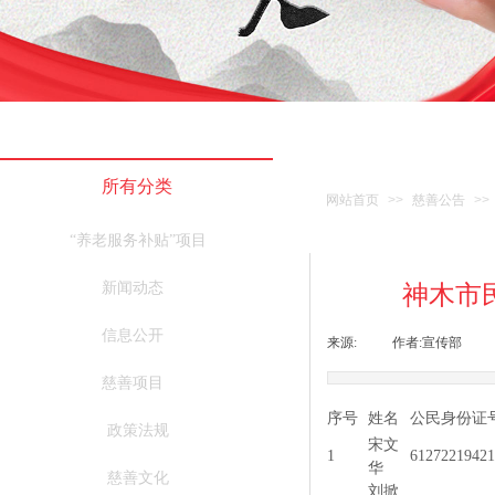
所有分类
网站首页
>>
慈善公告
>>
“养老服务补贴”项目
新闻动态
神木市民
信息公开
来源:
|
作者:
宣传部
|
慈善项目
序号
姓名
公民身份证
政策法规
宋文
1
61272219421
华
慈善文化
刘掀